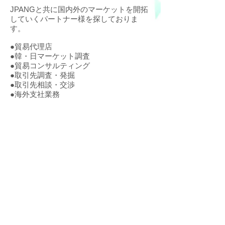
JPANGと共に国内外のマーケットを開拓
していくパートナー様を探しておりま
す。
●貿易代理店
●韓・日マーケット調査
●貿易コンサルティング
●取引先調査・発掘
●取引先相談・交渉
●海外支社業務
JPANG
​会社紹介
​お問い合わせ
© 2013 by JPANG Inc. All rights reserved
Webmaster Login